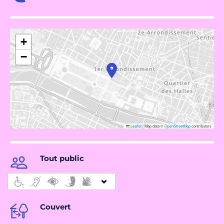
+
−
Leaflet
|
Map data ©
OpenStreetMap
contributors
Tout public
Couvert