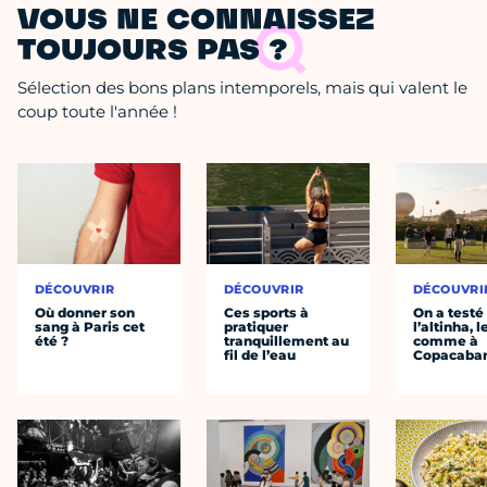
VOUS NE CONNAISSEZ
TOUJOURS PAS ?
Sélection des bons plans intemporels, mais qui valent le
coup toute l'année !
DÉCOUVRIR
DÉCOUVRIR
DÉCOUVRI
Où donner son
Ces sports à
On a testé
sang à Paris cet
pratiquer
l’altinha, l
été ?
tranquillement au
comme à
fil de l’eau
Copacaba