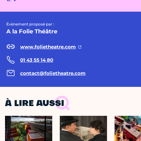
Évènement proposé par :
A la Folie Théâtre
www.folietheatre.com
01 43 55 14 80
contact@folietheatre.com
À LIRE AUSSI