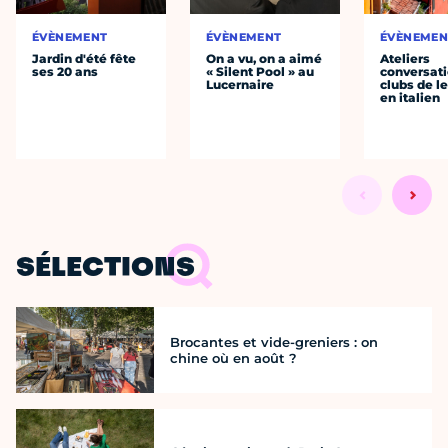
ÉVÈNEMENT
ÉVÈNEMENT
ÉVÈNEMEN
Jardin d'été fête
On a vu, on a aimé
Ateliers
ses 20 ans
« Silent Pool » au
conversati
Lucernaire
clubs de l
en italien
SÉLECTIONS
Brocantes et vide-greniers : on
chine où en août ?