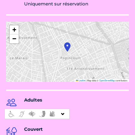
Uniquement sur réservation
+
−
Leaflet
|
Map data ©
OpenStreetMap
contributors
Adultes
Couvert