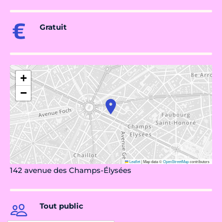
Gratuit
+
−
Leaflet
|
Map data ©
OpenStreetMap
contributors
142 avenue des Champs-Élysées
Tout public