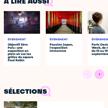
À LIRE AUSSI
ÉVÈNEMENT
ÉVÈNEMENT
ÉVÈNEMEN
Objectif Zéro
Passion Japon,
Paris Desi
Palu : une
l'exposition
Week, de r
exposition en
immersive
du 10 au 19
plein air sur les
septembr
grilles du square
Paul Robin
SÉLECTIONS