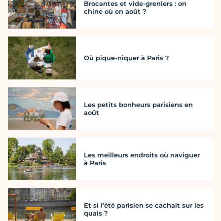
Brocantes et vide-greniers : on
chine où en août ?
Où pique-niquer à Paris ?
Les petits bonheurs parisiens en
août
Les meilleurs endroits où naviguer
à Paris
Et si l’été parisien se cachait sur les
quais ?