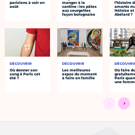
parisiens à voir en
manger à la
l’histoire 
août
cantine : les pâtes
amants ma
aux courgettes
Héloïse et
façon bolognaise
Abélard ?
DÉCOUVRIR
DÉCOUVRIR
DÉCOUVRI
Où donner son
Les meilleures
Où faire d
sang à Paris cet
expos du moment
gratuitem
été ?
à faire en famille
Paris quan
une femm