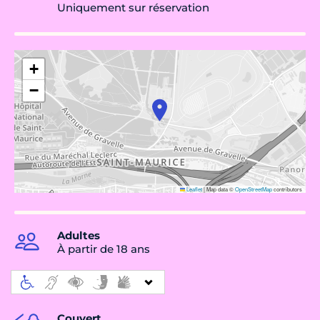
Uniquement sur réservation
+
−
Leaflet
|
Map data ©
OpenStreetMap
contributors
Adultes
À partir de 18 ans
Couvert