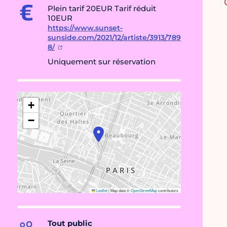
Plein tarif 20EUR Tarif réduit
10EUR
https://www.sunset-
sunside.com/2021/12/artiste/3913/789
8/
Uniquement sur réservation
+
−
Leaflet
|
Map data ©
OpenStreetMap
contributors
Tout public