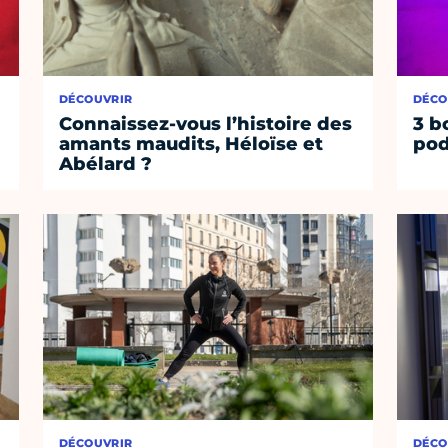
DÉCOUVRIR
DÉCO
Connaissez-vous l’histoire des
3 b
amants maudits, Héloïse et
pod
Abélard ?
DÉCOUVRIR
DÉCO