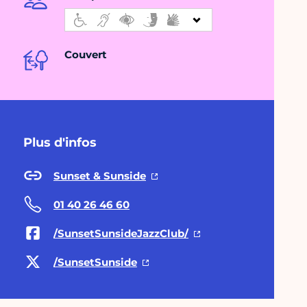
Couvert
Plus d'infos
Sunset & Sunside
01 40 26 46 60
/SunsetSunsideJazzClub/
/SunsetSunside