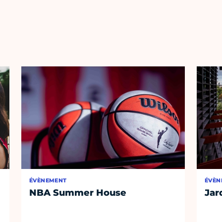
ÉVÈNEMENT
ÉVÈN
NBA Summer House
Jar