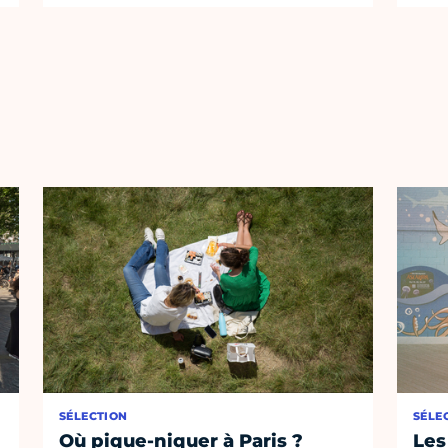
SÉLECTION
SÉLE
Où pique-niquer à Paris ?
Les