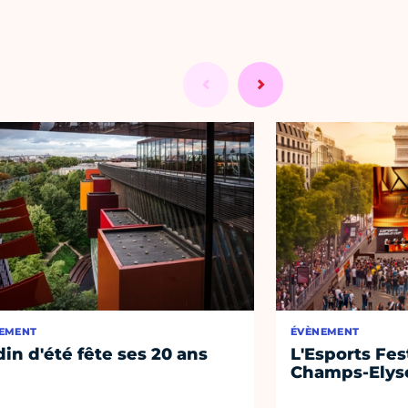
EMENT
ÉVÈNEMENT
din d'été fête ses 20 ans
L'Esports Fest
Champs-Elys