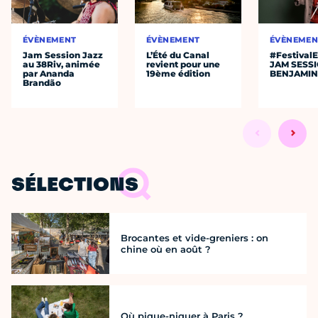
ÉVÈNEMENT
ÉVÈNEMENT
ÉVÈNEMEN
Jam Session Jazz
L’Été du Canal
#Festival
au 38Riv, animée
revient pour une
JAM SESS
par Ananda
19ème édition
BENJAMIN
Brandão
SÉLECTIONS
Brocantes et vide-greniers : on
chine où en août ?
Où pique-niquer à Paris ?