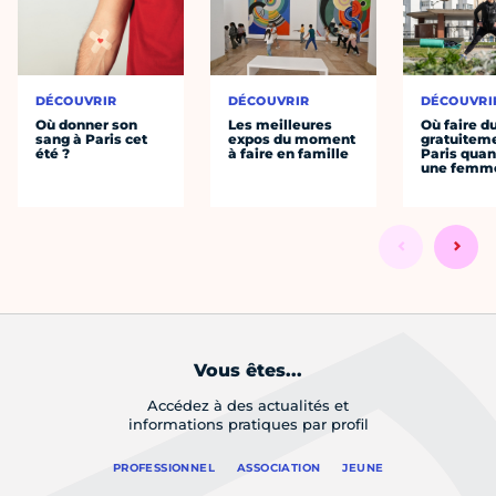
DÉCOUVRIR
DÉCOUVRIR
DÉCOUVRI
Où donner son
Les meilleures
Où faire d
sang à Paris cet
expos du moment
gratuitem
été ?
à faire en famille
Paris quan
une femm
Vous êtes...
Accédez à des actualités et
informations pratiques par profil
PROFESSIONNEL
ASSOCIATION
JEUNE