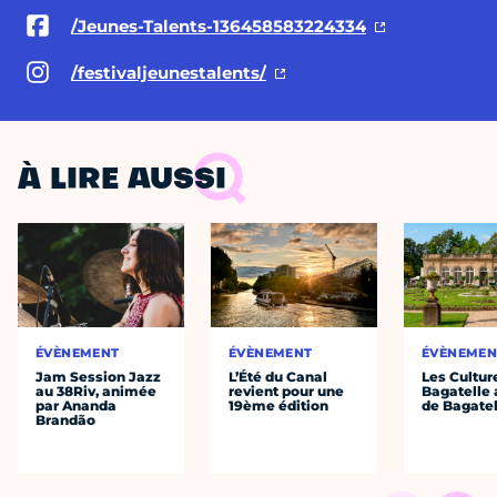
/Jeunes-Talents-136458583224334
/festivaljeunestalents/
À LIRE AUSSI
ÉVÈNEMENT
ÉVÈNEMENT
ÉVÈNEMEN
Jam Session Jazz
L’Été du Canal
Les Cultur
au 38Riv, animée
revient pour une
Bagatelle 
par Ananda
19ème édition
de Bagatel
Brandão