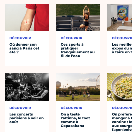
DÉCOUVRIR
DÉCOUVRIR
DÉCOUVRI
Où donner son
Ces sports à
Les meille
sang à Paris cet
pratiquer
expos du
été ?
tranquillement au
à faire en 
fil de l’eau
DÉCOUVRIR
DÉCOUVRIR
DÉCOUVRI
Les concerts
On a testé
On préfèr
parisiens à voir en
l’altinha, le foot
manger à 
août
comme à
cantine : l
Copacabana
aux courge
façon bol