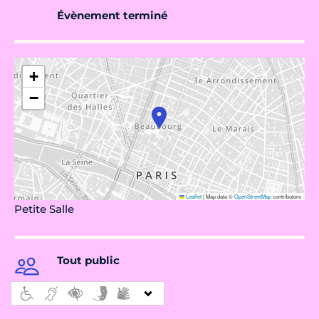
Évènement terminé
+
−
Leaflet
|
Map data ©
OpenStreetMap
contributors
Petite Salle
Tout public