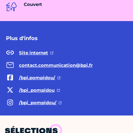
Couvert
Plus d'infos
Site internet
contact.communication@bpi.fr
/bpi.pompidou/
/bpi_pompidou
/bpi_pompidou/
SÉLECTIONS