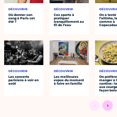
DÉCOUVRIR
DÉCOUVRIR
DÉCOUVRI
Où donner son
Ces sports à
On a testé
sang à Paris cet
pratiquer
l’altinha, l
été ?
tranquillement au
comme à
fil de l’eau
Copacaba
DÉCOUVRIR
DÉCOUVRIR
DÉCOUVRI
Les concerts
Les meilleures
On préfèr
parisiens à voir en
expos du moment
manger à 
août
à faire en famille
cantine : l
aux courge
façon bol