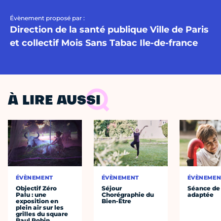
Évènement proposé par :
Direction de la santé publique Ville de Paris
et collectif Mois Sans Tabac Ile-de-france
À LIRE AUSSI
ÉVÈNEMENT
ÉVÈNEMENT
ÉVÈNEMEN
Objectif Zéro
Séjour
Séance de
Palu : une
Chorégraphie du
adaptée
exposition en
Bien-Être
plein air sur les
grilles du square
Paul Robin