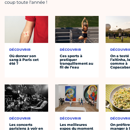
coup toute l'année !
DÉCOUVRIR
DÉCOUVRIR
DÉCOUVRI
Où donner son
Ces sports à
On a testé
sang à Paris cet
pratiquer
l’altinha, l
été ?
tranquillement au
comme à
fil de l’eau
Copacaba
DÉCOUVRIR
DÉCOUVRIR
DÉCOUVRI
Les concerts
Les meilleures
On préfèr
parisiens à voir en
expos du moment
manger à 