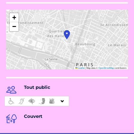
+
−
Leaflet
|
Map data ©
OpenStreetMap
contributors
Tout public
Couvert