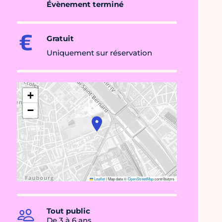
Évènement terminé
Gratuit
Uniquement sur réservation
+
−
Leaflet
|
Map data ©
OpenStreetMap
contributors
Tout public
De 3 à 6 ans