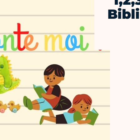
1,2
Bibl