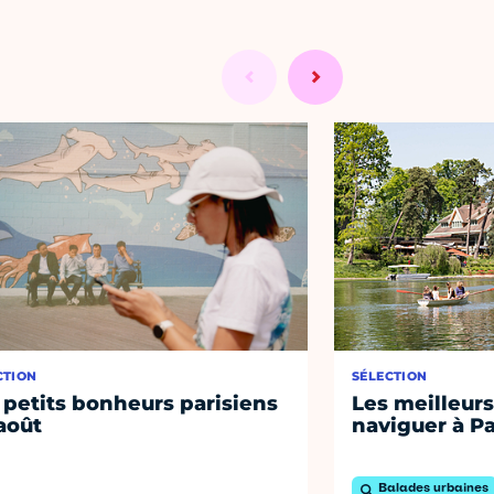
CTION
SÉLECTION
 petits bonheurs parisiens
Les meilleurs
août
naviguer à Pa
Balades urbaines