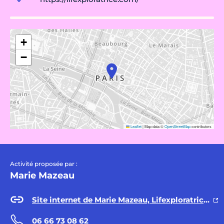
+
−
Leaflet
|
Map data ©
OpenStreetMap
contributors
Activité proposée par :
Marie Mazeau
Site internet de Marie Mazeau, Lifexploratrice, professeure de Yoga
06 66 73 08 62