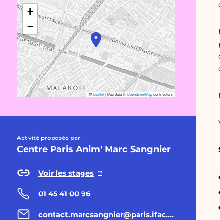
+
−
Leaflet
|
Map data ©
OpenStreetMap
contributors
Activité proposée par :
Centre Paris Anim' Marc Sangnier
Voir les stages
01 45 41 00 96
contact.marcsangnier@paris.ifac.asso.fr