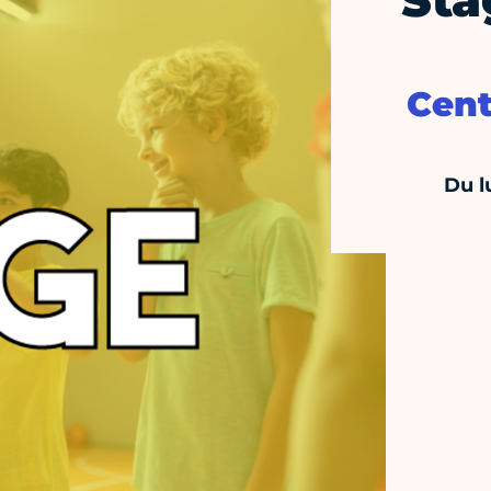
Sta
Cent
Du l