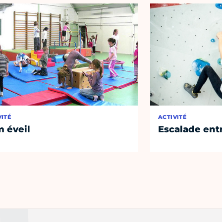
VITÉ
ACTIVITÉ
 éveil
Escalade entr