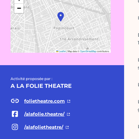
−
Leaflet
|
Map data ©
OpenStreetMap
contributors
Activité proposée par :
A LA FOLIE THEATRE
folietheatre.com
/alafolie.theatre/
/alafolietheatre/