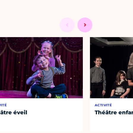
VITÉ
ACTIVITÉ
âtre éveil
Théâtre enfan