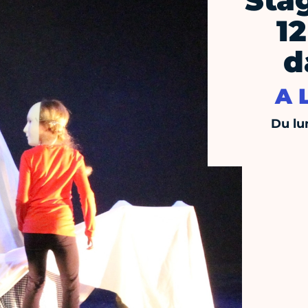
Stag
12
d
A 
Du lu