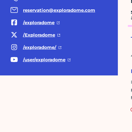
reservation@exploradome.com
/exploradome
/Exploradome
/exploradome/
/user/exploradome