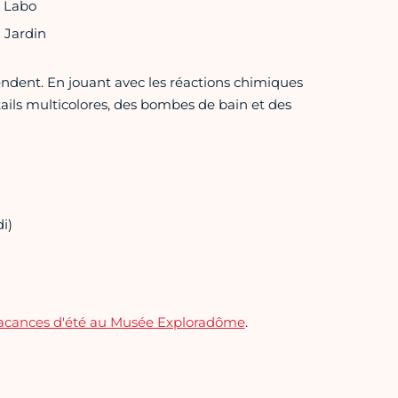
u Labo
 Jardin
endent. En jouant avec les réactions chimiques
ktails multicolores, des bombes de bain et des
i)
cances d'été au Musée Exploradôme
.