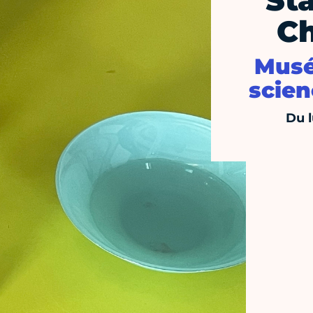
St
Ch
Musé
scien
Du l