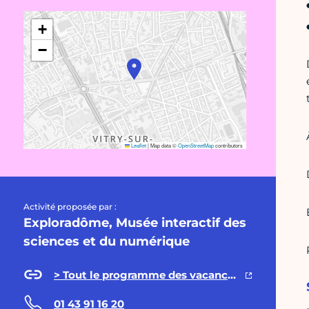
+
−
Leaflet
|
Map data ©
OpenStreetMap
contributors
Activité proposée par :
Exploradôme, Musée interactif des
sciences et du numérique
> Tout le programme des vacances ici
01 43 91 16 20