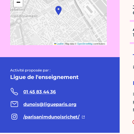
−
Leaflet
|
Map data ©
OpenStreetMap
contributors
Activité proposée par :
Ligue de l'enseignement
01 45 83 44 36
dunois@ligueparis.org
/parisanimdunoisrichet/