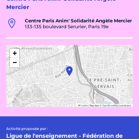
Mercier
Centre Paris Anim' Solidarité Angèle Mercier
133-135 boulevard Serurier, Paris 19e
+
−
Leaflet
|
Map data ©
OpenStreetMap
contributors
Activité proposée par :
Ligue de l'enseignement - Fédération de