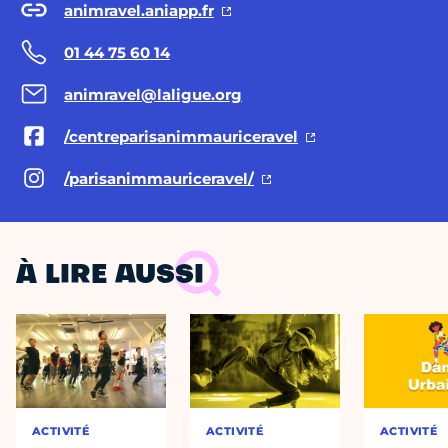
animravel.aniapp.fr
01 44 75 60 14
animravel@laligue.org
/centreparisanimmauriceravel
/parisanimmauriceravel/
À LIRE AUSSI
ACTIVITÉ
ACTIVITÉ
ACTIVITÉ