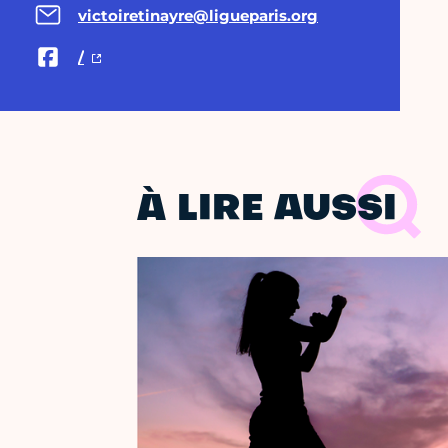
victoiretinayre@ligueparis.org
/
À LIRE AUSSI