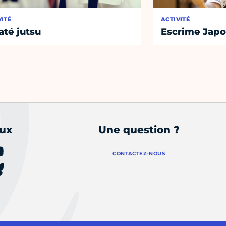
VITÉ
ACTIVITÉ
até jutsu
Escrime Japo
aux
Une question ?
CONTACTEZ-NOUS