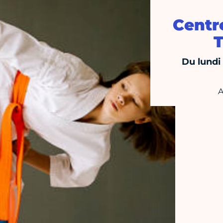
Centre
T
Du lundi
A