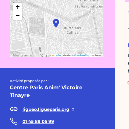
+
−
Leaflet
|
Map data ©
OpenStreetMap
contributors
Activité proposée par :
Centre Paris Anim' Victoire
Tinayre
ligueo.ligueparis.org
01 45 89 05 99