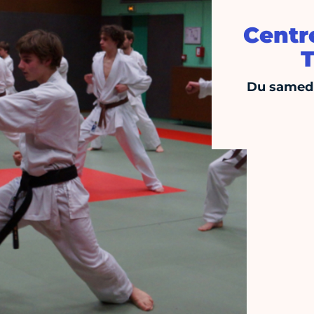
Centre
T
Du samedi