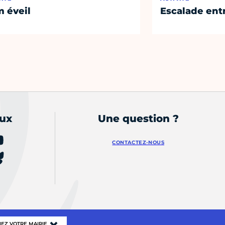
 éveil
Escalade entr
aux
Une question ?
CONTACTEZ-NOUS