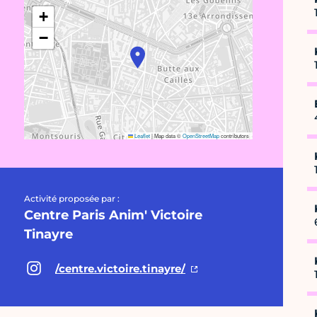
+
−
Leaflet
|
Map data ©
OpenStreetMap
contributors
Activité proposée par :
Centre Paris Anim' Victoire
Tinayre
/centre.victoire.tinayre/