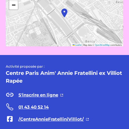
−
Leaflet
|
Map data ©
OpenStreetMap
contributors
Activité proposée par :
Centre Paris Anim' Annie Fratellini ex Villiot
Rapée
S'inscrire en ligne
01 43 40 52 14
/CentreAnnieFratelliniVilliot/