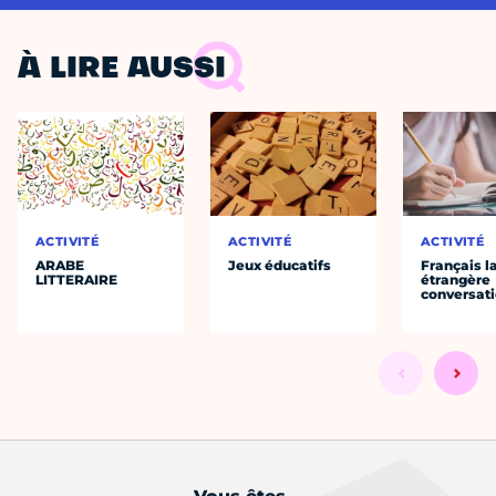
À LIRE AUSSI
ACTIVITÉ
ACTIVITÉ
ACTIVITÉ
ARABE
Jeux éducatifs
Français 
LITTERAIRE
étrangère
conversat