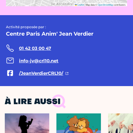
Leaflet
|
Map data ©
OpenStreetMap
contributors
Activité proposée par :
Centre Paris Anim' Jean Verdier
01 42 03 00 47
info-jv@crl10.net
/JeanVerdierCRL10/
À LIRE AUSSI