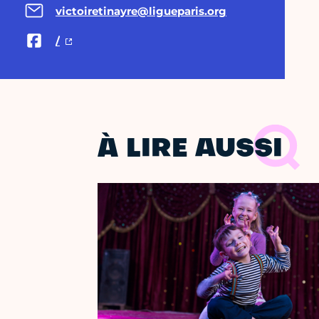
victoiretinayre@ligueparis.org
/
À LIRE AUSSI