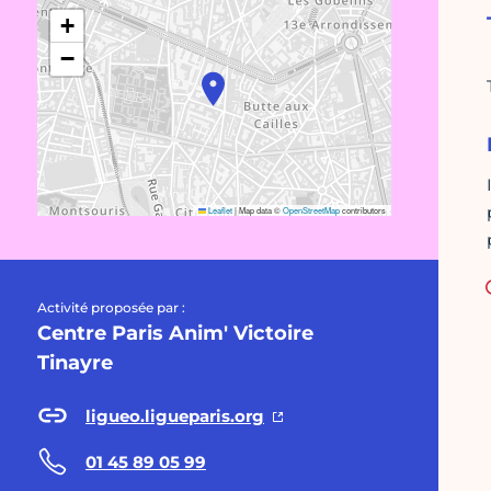
+
−
Leaflet
|
Map data ©
OpenStreetMap
contributors
Activité proposée par :
Centre Paris Anim' Victoire
Tinayre
ligueo.ligueparis.org
01 45 89 05 99