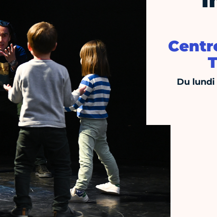
I
Centre
T
Du lundi