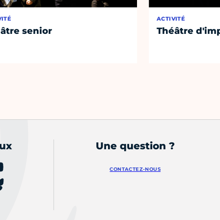
VITÉ
ACTIVITÉ
âtre senior
Théâtre d'im
aux
Une question ?
CONTACTEZ-NOUS