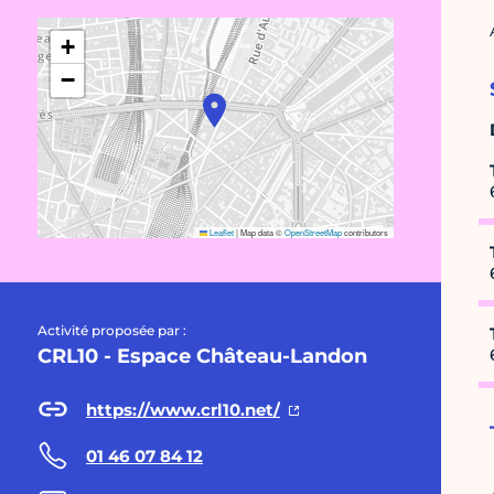
+
−
Leaflet
|
Map data ©
OpenStreetMap
contributors
Activité proposée par :
CRL10 - Espace Château-Landon
https://www.crl10.net/
01 46 07 84 12