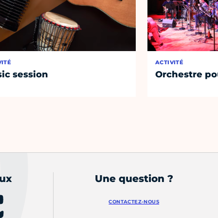
VITÉ
ACTIVITÉ
ic session
Orchestre po
aux
Une question ?
CONTACTEZ-NOUS