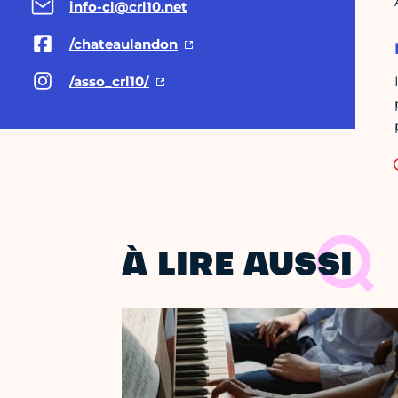
info-cl@crl10.net
/chateaulandon
/asso_crl10/
À LIRE AUSSI