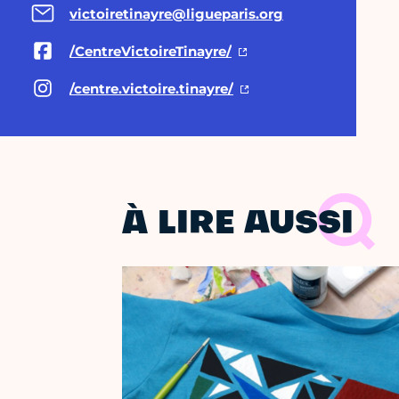
victoiretinayre@ligueparis.org
/CentreVictoireTinayre/
/centre.victoire.tinayre/
À LIRE AUSSI