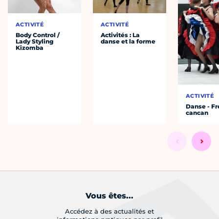
ACTIVITÉ
ACTIVITÉ
Body Control /
Activités : La
Lady Styling
danse et la forme
Kizomba
ACTIVITÉ
Danse - F
cancan
Vous êtes...
Accédez à des actualités et