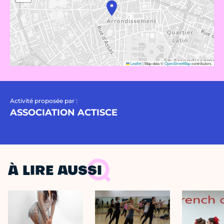
Leaflet
|
Map data ©
OpenStreetMap
contributors
Activité proposée par :
ASSOCIATION ACTISCE
À LIRE AUSSI