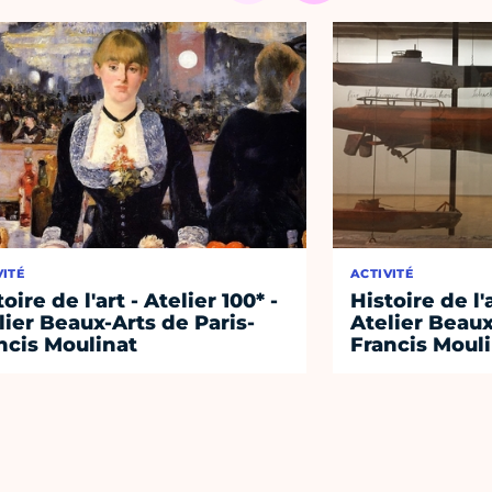
VITÉ
ACTIVITÉ
oire de l'art - Atelier 100* -
Histoire de l'a
lier Beaux-Arts de Paris-
Atelier Beaux
ncis Moulinat
Francis Moul