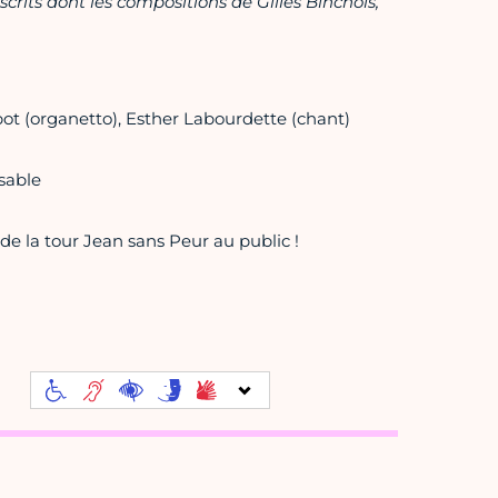
crits
dont les
compositions de Gilles Binchois,
ot (organetto), Esther Labourdette (chant)
sable
e la tour Jean sans Peur au public !