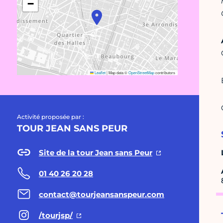
−
Leaflet
|
Map data ©
OpenStreetMap
contributors
Activité proposée par :
TOUR JEAN SANS PEUR
Site de la tour Jean sans Peur
01 40 26 20 28
contact@tourjeansanspeur.com
/tourjsp/