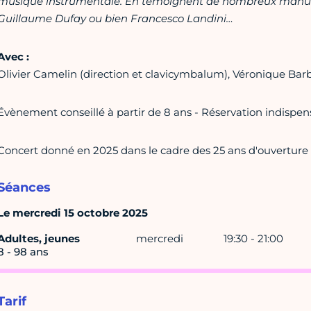
musique instrumentale. En témoignent
de nombreux
manus
Guillaume Dufay ou bien Francesco Landini…
Avec :
Olivier Camelin (direction et clavicymbalum), Véronique Barb
Évènement conseillé à partir de 8 ans - Réservation indispen
Concert donné en 2025 dans le cadre des 25 ans d'ouverture d
Séances
Le mercredi 15 octobre 2025
Adultes, jeunes
mercredi
19:30 - 21:00
8 - 98 ans
Tarif