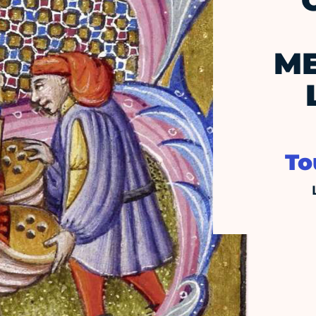
ME
To