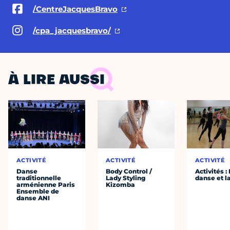
/CentreJacquesBravo
/cpa_jacquesbravo/
À LIRE AUSSI
ACTIVITÉ
ACTIVITÉ
ACTIVITÉ
Danse
Body Control /
Activités :
traditionnelle
Lady Styling
danse et l
arménienne Paris
Kizomba
Ensemble de
danse ANI