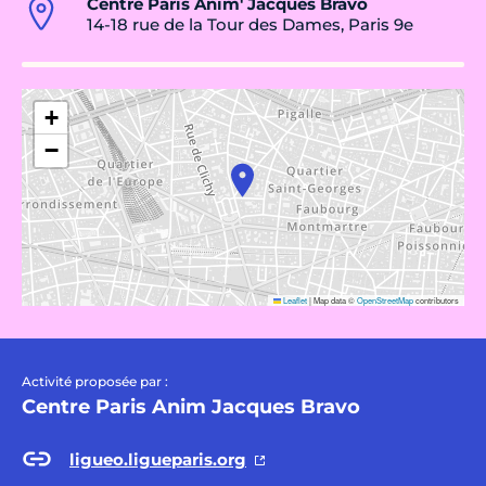
Centre Paris Anim' Jacques Bravo
14-18 rue de la Tour des Dames, Paris 9e
+
−
Leaflet
|
Map data ©
OpenStreetMap
contributors
Activité proposée par :
Centre Paris Anim Jacques Bravo
ligueo.ligueparis.org