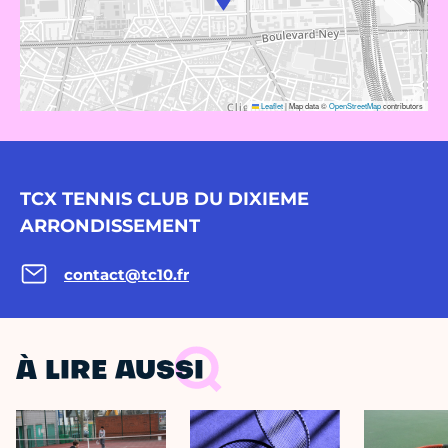
Leaflet
|
Map data ©
OpenStreetMap
contributors
TCX TENNIS CLUB DU DIXIEME
ARRONDISSEMENT
contact@tc10.fr
À LIRE AUSSI