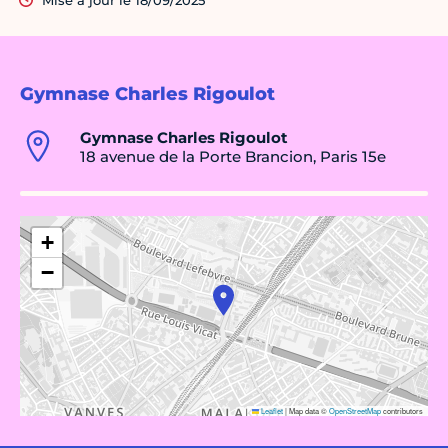
Mise à jour le 18/09/2025
Gymnase Charles Rigoulot
Gymnase Charles Rigoulot
18 avenue de la Porte Brancion, Paris 15e
+
−
Leaflet
|
Map data ©
OpenStreetMap
contributors