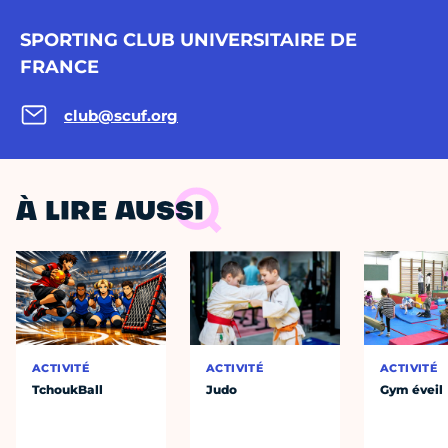
SPORTING CLUB UNIVERSITAIRE DE
FRANCE
club@scuf.org
À LIRE AUSSI
ACTIVITÉ
ACTIVITÉ
ACTIVITÉ
TchoukBall
Judo
Gym éveil