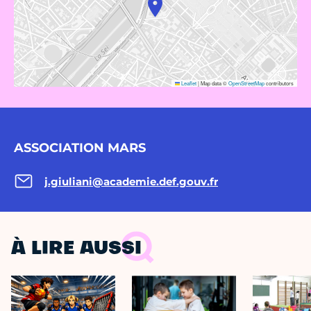
Leaflet
|
Map data ©
OpenStreetMap
contributors
ASSOCIATION MARS
j.giuliani@academie.def.gouv.fr
À LIRE AUSSI