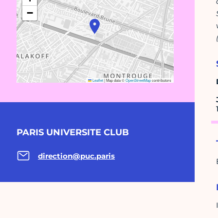
−
Leaflet
|
Map data ©
OpenStreetMap
contributors
PARIS UNIVERSITE CLUB
direction@puc.paris