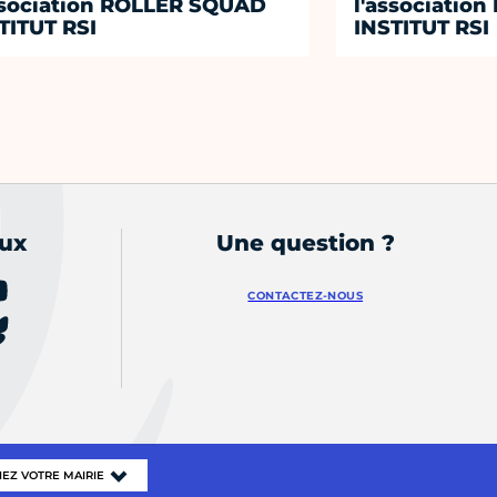
ssociation ROLLER SQUAD
l'associatio
TITUT RSI
INSTITUT RSI
aux
Une question ?
CONTACTEZ-NOUS