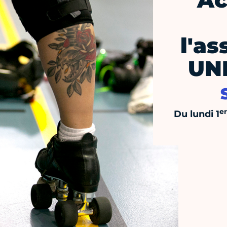
Ac
l'as
UN
er
Du lundi 1