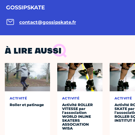
GOSSIPSKATE
contact@gossipskate.fr
À LIRE AUSSI
ACTIVITÉ
ACTIVITÉ
ACTIVITÉ
Roller et patinage
Activité ROLLER
Activité 
VITESSE par
SKATE par
l'association
l'associat
WORLD INLINE
ROLLER S
SKATERS
INSTITUT 
ASSOCIATION
WISA