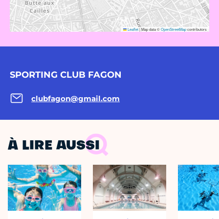
Leaflet
|
Map data ©
OpenStreetMap
contributors
SPORTING CLUB FAGON
clubfagon@gmail.com
À LIRE AUSSI