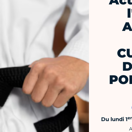
Act
A
C
D
PO
er
Du lundi 1
A