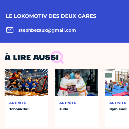
LE LOKOMOTIV DES DEUX GARES
stephbezaux@gmail.com
À LIRE AUSSI
ACTIVITÉ
ACTIVITÉ
ACTIVITÉ
TchoukBall
Judo
Gym éveil