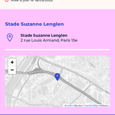
Mise à jour le 18/09/2025
Stade Suzanne Lenglen
Stade Suzanne Lenglen
2 rue Louis Armand, Paris 15e
+
−
Leaflet
|
Map data ©
OpenStreetMap
contributors