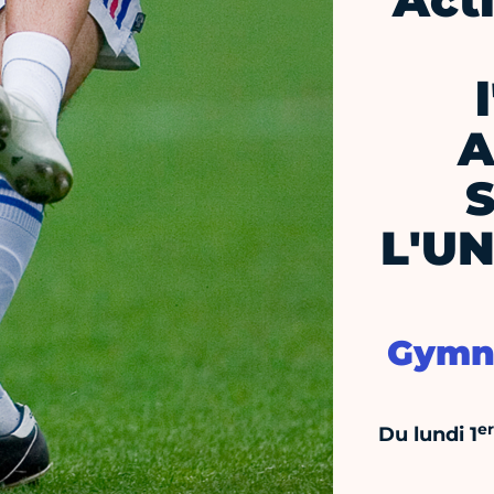
Act
A
L'UN
Gymna
er
Du lundi 1