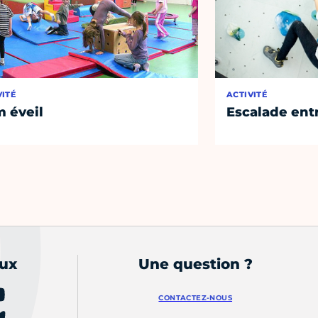
VITÉ
ACTIVITÉ
 éveil
Escalade entr
aux
Une question ?
CONTACTEZ-NOUS