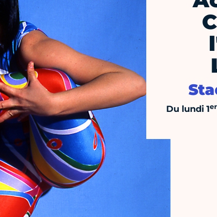
A
C
Sta
er
Du lundi 1