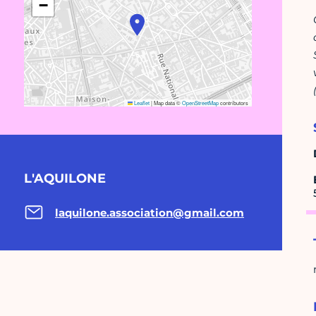
−
Leaflet
|
Map data ©
OpenStreetMap
contributors
L'AQUILONE
laquilone.association@gmail.com