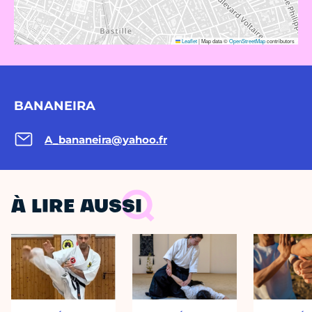
Leaflet
|
Map data ©
OpenStreetMap
contributors
BANANEIRA
A_bananeira@yahoo.fr
À LIRE AUSSI