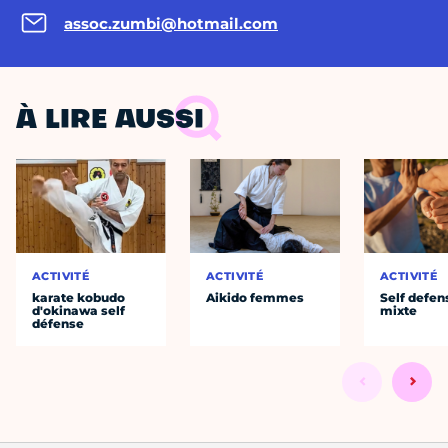
assoc.zumbi@hotmail.com
À LIRE AUSSI
ACTIVITÉ
ACTIVITÉ
ACTIVITÉ
karate kobudo
Aikido femmes
Self defen
d'okinawa self
mixte
défense