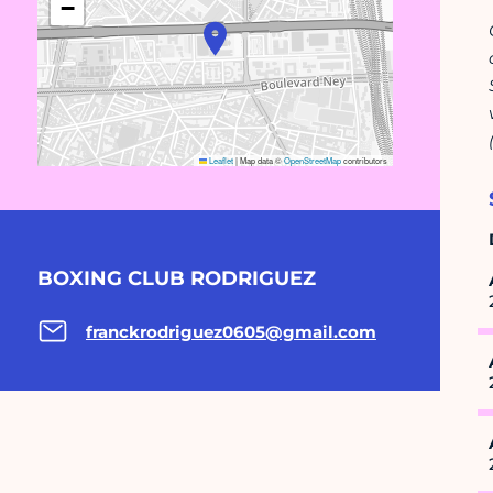
−
Leaflet
|
Map data ©
OpenStreetMap
contributors
BOXING CLUB RODRIGUEZ
franckrodriguez0605@gmail.com