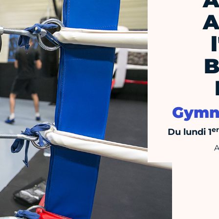
A
A
B
Gymn
er
Du lundi 1
A