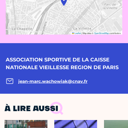
Leaflet
|
Map data ©
OpenStreetMap
contributors
ASSOCIATION SPORTIVE DE LA CAISSE
NATIONALE VIEILLESSE REGION DE PARIS
jean-marc.wachowiak@cnav.fr
À LIRE AUSSI