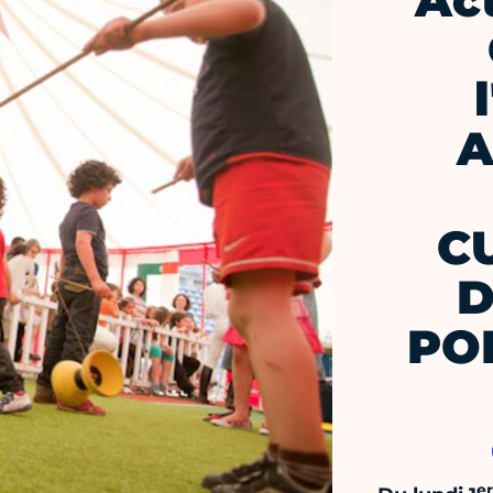
Ac
A
C
D
PO
er