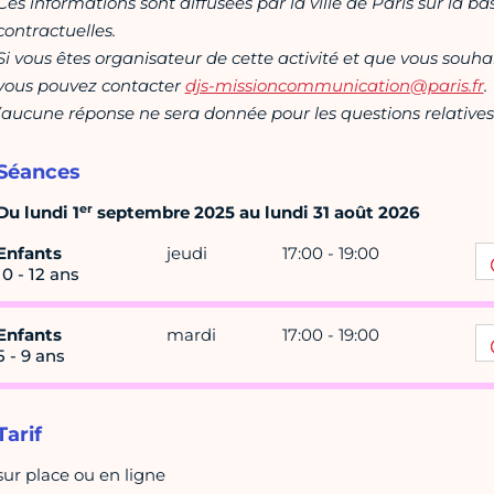
Ces informations sont diffusées par la ville de Paris sur la b
contractuelles.
Si vous êtes organisateur de cette activité et que vous souha
vous pouvez contacter
djs-missioncommunication@paris.fr
.
(aucune réponse ne sera donnée pour les questions relatives 
Séances
er
Du lundi 1
septembre 2025 au lundi 31 août 2026
Enfants
jeudi
17:00 - 19:00
10 - 12 ans
Enfants
mardi
17:00 - 19:00
5 - 9 ans
Tarif
sur place ou en ligne