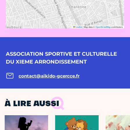
Leaflet
|
Map data ©
OpenStreetMap
contributors
ASSOCIATION SPORTIVE ET CULTURELLE
DU XIEME ARRONDISSEMENT
contact@aikido-gcercce.fr
À LIRE AUSSI