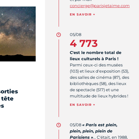
concierge@parisjetaime.com
EN SAVOIR +
05/08
4 773
C'est le nombre total de
lieux culturels à Paris !
Parmi ceux-ci des musées
(103) et lieux d'exposition (53),
des salles de cinéma (87), des
bibliothèques (58), des lieux
de spectacle (517) et une
orties
multitude de lieux hybrides !
 tête
es
EN SAVOIR +
05/08
« Paris est plein,
plein, plein, plein de
Parisiens »
.
.. C'était, en 1988,