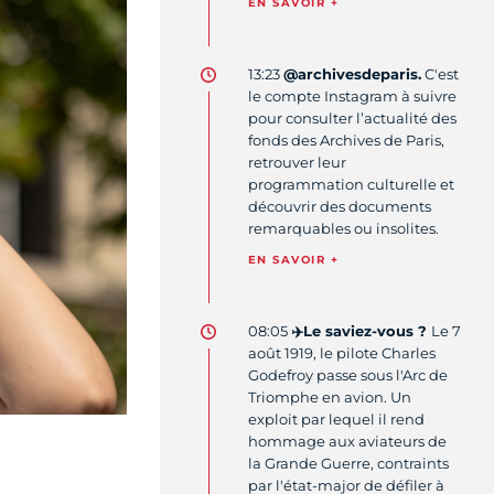
EN SAVOIR +
13:23
@archivesdeparis.
C'est
le compte Instagram à suivre
pour consulter l’actualité des
fonds des Archives de Paris,
retrouver leur
programmation culturelle et
découvrir des documents
remarquables ou insolites.
EN SAVOIR +
08:05
✈️Le saviez-vous ?
Le 7
août 1919, le pilote Charles
Godefroy passe sous l'Arc de
Triomphe en avion. Un
exploit par lequel il rend
hommage aux aviateurs de
la Grande Guerre, contraints
par l'état-major de défiler à